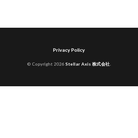
Privacy Policy
© Copyright 2026
Stellar Axis 株式会社
.