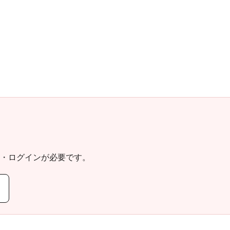
・ログインが必要です。