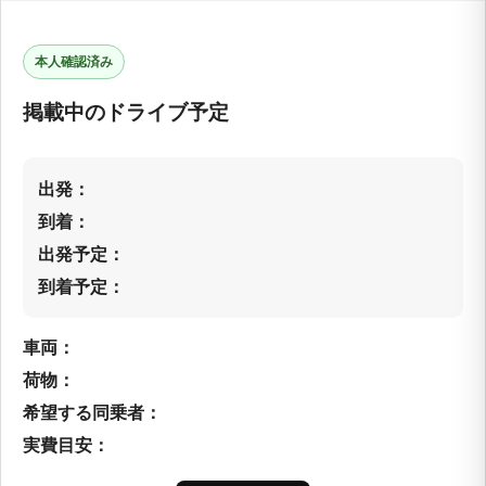
本人確認済み
掲載中のドライブ予定
出発：
到着：
出発予定：
到着予定：
車両：
荷物：
希望する同乗者：
実費目安：