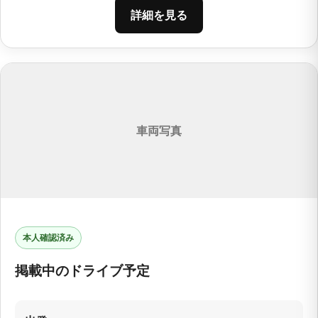
詳細を見る
車両写真
本人確認済み
掲載中のドライブ予定