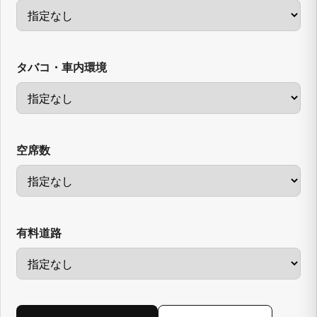
タバコ・車内環境
空席数
有料道路