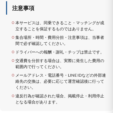
注意事項
本サービスは、同乗できること・マッチングが成
立することを保証するものではありません。
集合場所・時間・費用分担・注意事項は、当事者
間で必ず確認してください。
ドライバーへの報酬・謝礼・チップは禁止です。
交通費を分担する場合は、実際に発生した費用の
範囲内で行ってください。
メールアドレス・電話番号・LINE IDなどの外部連
絡先の交換は、必要に応じて運営確認後に行って
ください。
違反行為が確認された場合、掲載停止・利用停止
となる場合があります。