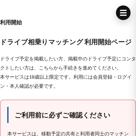
☰
利用開始
ドライブ相乗りマッチング 利用開始ページ
ドライブ予定を掲載したい方、掲載中のドライブ予定にコンタ
クトしたい方は、こちらから手続きを進めてください。
本サービスは18歳以上限定です。利用には会員登録・ログイ
ン・本人確認が必要です。
ご利用前に必ずご確認ください
本サービスは、移動予定の共有と利用者同士のマッチン