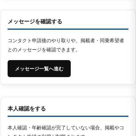
メッセージを確認する
コンタクト申請後のやり取りや、掲載者・同乗希望者
とのメッセージを確認できます。
メッセージ一覧へ進む
本人確認をする
本人確認・年齢確認が完了していない場合、掲載やコ