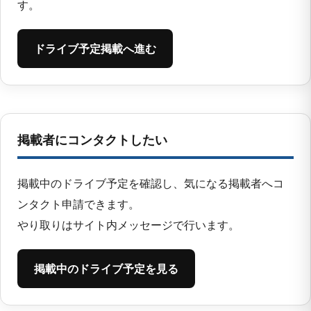
す。
ドライブ予定掲載へ進む
掲載者にコンタクトしたい
掲載中のドライブ予定を確認し、気になる掲載者へコ
ンタクト申請できます。
やり取りはサイト内メッセージで行います。
掲載中のドライブ予定を見る