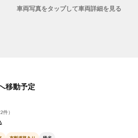
車両写真をタップして車両詳細を見る
岡へ移動予定
（12件）
る
名
有料道路あり
帰省