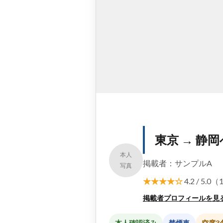
東京 → 静
本人
掲載者：サンプルA
写真
★★★★☆
4.2 / 5.0
掲載者プロフィールを見
本人確認済み
禁煙車
空席3